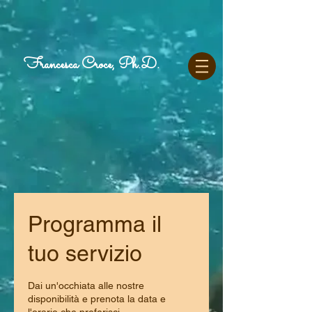
Francesca Croce, Ph.D.
Programma il
tuo servizio
Dai un'occhiata alle nostre
disponibilità e prenota la data e