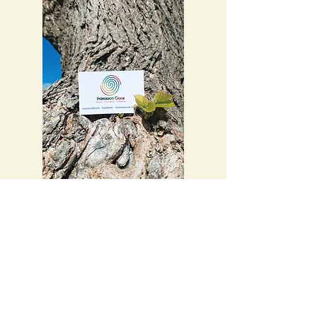
Imprenditoria femminile
Sei una una donna imprenditrice ed
incontri degli ostacoli
nel tuo percorso?
Offro formazioni specifiche per donne