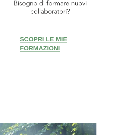
Bisogno di formare nuovi
collaboratori?
SCOPRI LE MIE
FORMAZIONI
Le mie formazioni
sono :
INDIVIDUALI
o
DI
GRUPPO
IN LINEA o
IN
PRESENZA
PERSONALIZZABILI
o
A
LA CARTE