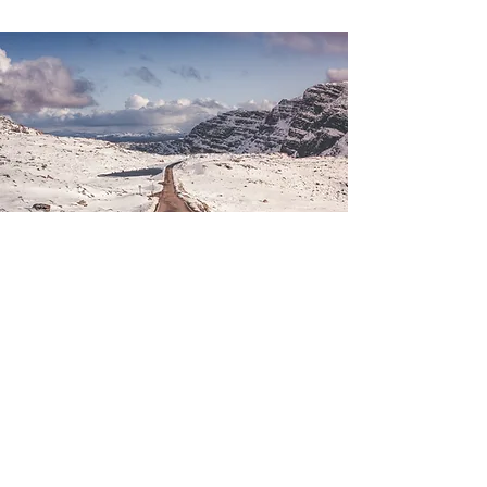
© Copyright Francesca Croce
2024
Tutti diritti riservati.
Francesca Croce - Ricerca -
Consulenza - Formazione
Imprenditoria - Gestione -
Innovazione sociale
P.IVA:
02357000567